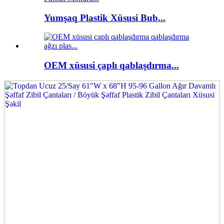
Yumşaq Plastik Xüsusi Bub...
OEM xüsusi çaplı qablaşdırma...