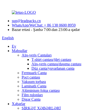
sun@leadpacks.cn
WhatsApp/WeChat: + 86 138 0600 8959
Bazar ertəsi - Şənbə 7:00-dan 23:00-a qədər
English
Ev
Məhsullar
Alış-veriş Çantaları
T-shirt çantası/jilet çantası
Alış-veriş çantası/daşıma çantası
Düz çanta/yuvarlanan çanta
Fermuarlı Çanta
Poçt çantası
Vakuum torbası
Laminatlı Çanta
Alüminium folqa çantası
Film rulonları
Digər Çanta
Xəbərlər
ŞİRKƏT XƏBƏRLƏRİ