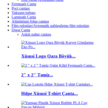
Fermuarlı Çanta
Poçt çantası
Vakuum torbası
Laminatlı Çanta
Alüminium folqa çantası
Film rulonları/Avtomatik qablaşdırma film rulonları
Digər Çanta
Askılı paltar çantası
Xüsusi Logo Qara Böyük...
2″ x 2″ Təmiz...
Hdpe Xüsusi T-shirt Çanta...