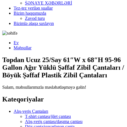
SƏNAYE XƏBƏRLƏRİ
Tez-tez verilən suallar
Bizim haqqımızda
Zavod turu
Bizimlə əlaqə saxlayın
Ev
Məhsullar
Topdan Ucuz 25/Say 61″W x 68″H 95-96
Gallon Ağır Yüklü Şəffaf Zibil Çantaları /
Böyük Şəffaf Plastik Zibil Çantaları
Salam, məhsullarımızla məsləhətləşməyə gəlin!
Kateqoriyalar
Alış-veriş Çantaları
T-shirt çantası/jilet çantası
Alış-veriş çantası/daşıma çantası
Düz çanta/yuvarlanan çanta