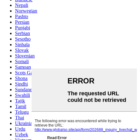
Nepali
Norwegian
Pashto
Persian
Punjabi
Serbian
Sesotho
Sinhala
Slovak
Slovenian
Somali
Samoan
Scots Gaelic
Shona
Sindhi
Sundanese
Swahili
Tajik
Tamil
Telugu
Thai
Ukrainian
Urdu
Uzbek