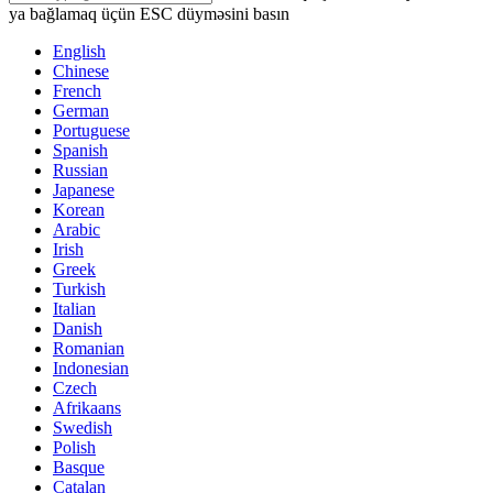
ya bağlamaq üçün ESC düyməsini basın
English
Chinese
French
German
Portuguese
Spanish
Russian
Japanese
Korean
Arabic
Irish
Greek
Turkish
Italian
Danish
Romanian
Indonesian
Czech
Afrikaans
Swedish
Polish
Basque
Catalan