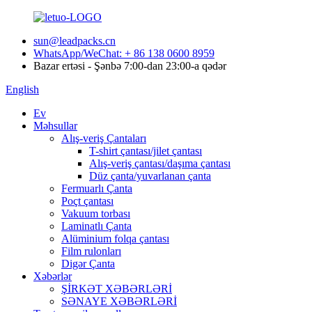
sun@leadpacks.cn
WhatsApp/WeChat: + 86 138 0600 8959
Bazar ertəsi - Şənbə 7:00-dan 23:00-a qədər
English
Ev
Məhsullar
Alış-veriş Çantaları
T-shirt çantası/jilet çantası
Alış-veriş çantası/daşıma çantası
Düz çanta/yuvarlanan çanta
Fermuarlı Çanta
Poçt çantası
Vakuum torbası
Laminatlı Çanta
Alüminium folqa çantası
Film rulonları
Digər Çanta
Xəbərlər
ŞİRKƏT XƏBƏRLƏRİ
SƏNAYE XƏBƏRLƏRİ