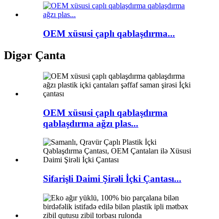
OEM xüsusi çaplı qablaşdırma...
Digər Çanta
OEM xüsusi çaplı qablaşdırma
qablaşdırma ağzı plas...
Sifarişli Daimi Şirəli İçki Çantası...