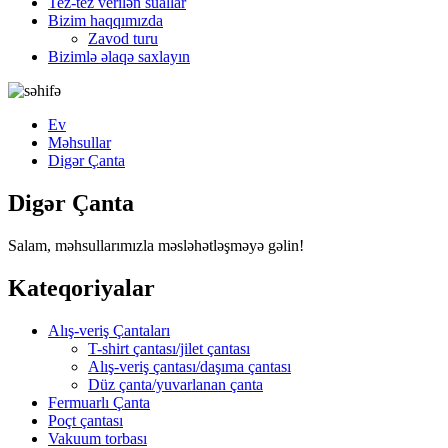
Tez-tez verilən suallar
Bizim haqqımızda
Zavod turu
Bizimlə əlaqə saxlayın
Ev
Məhsullar
Digər Çanta
Digər Çanta
Salam, məhsullarımızla məsləhətləşməyə gəlin!
Kateqoriyalar
Alış-veriş Çantaları
T-shirt çantası/jilet çantası
Alış-veriş çantası/daşıma çantası
Düz çanta/yuvarlanan çanta
Fermuarlı Çanta
Poçt çantası
Vakuum torbası