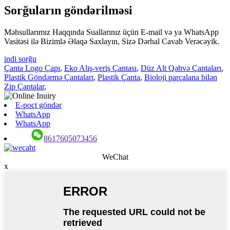
Sorğuların göndərilməsi
Məhsullarımız Haqqında Suallarınız üçün E-mail və ya WhatsApp
Vasitəsi ilə Bizimlə Əlaqə Saxlayın, Sizə Dərhal Cavab Verəcəyik.
indi sorğu
Çanta Logo Çapı
,
Eko Alış-veriş Çantası
,
Düz Alt Qəhvə Çantaları
,
Plastik Göndərmə Çantaları
,
Plastik Çanta
,
Bioloji parçalana bilən
Zip Çantalar
,
E-poçt göndər
WhatsApp
WhatsApp
8617605073456
WeChat
x