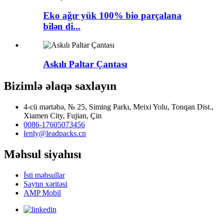
Eko ağır yük 100% bio parçalana
bilən di...
Askılı Paltar Çantası
Bizimlə əlaqə saxlayın
4-cü mərtəbə, № 25, Siming Parkı, Meixi Yolu, Tonqan Dist.,
Xiamen City, Fujian, Çin
0086-17605073456
lenly@leadpacks.cn
Məhsul siyahısı
İsti məhsullar
Saytın xəritəsi
AMP Mobil