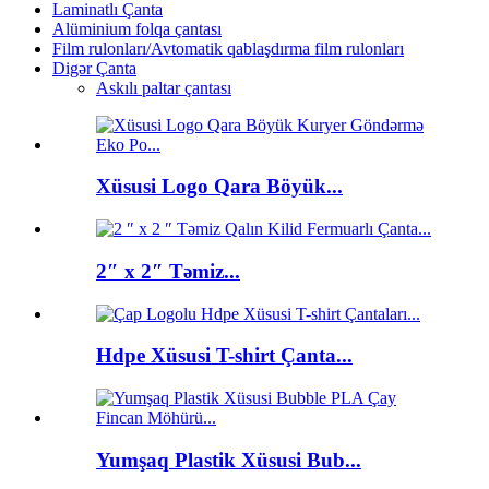
Laminatlı Çanta
Alüminium folqa çantası
Film rulonları/Avtomatik qablaşdırma film rulonları
Digər Çanta
Askılı paltar çantası
Xüsusi Logo Qara Böyük...
2″ x 2″ Təmiz...
Hdpe Xüsusi T-shirt Çanta...
Yumşaq Plastik Xüsusi Bub...