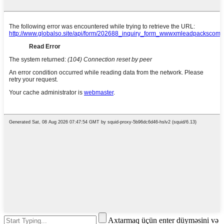
Axtarmaq üçün enter düyməsini və