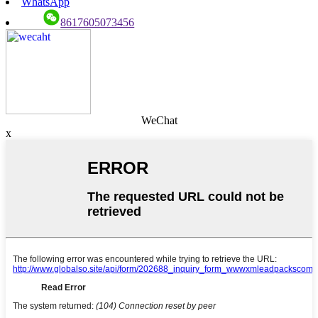
WhatsApp
8617605073456
WeChat
x