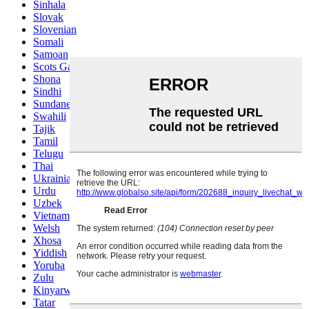
Sinhala
Slovak
Slovenian
Somali
Samoan
Scots Gaelic
Shona
Sindhi
Sundanese
Swahili
Tajik
Tamil
Telugu
Thai
Ukrainian
Urdu
Uzbek
Vietnamese
Welsh
Xhosa
Yiddish
Yoruba
Zulu
Kinyarwanda
Tatar