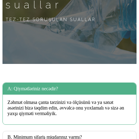
suallar
TEZ-TEZ SORUŞULAN SUALLAR
A: Qiymətləriniz necədir?
Zəhmət olmasa çanta tərzinizi və ölçüsünü və ya sənət
əsərinizi bizə təqdim edin, əvvəlcə onu yoxlamalı və sizə ən
yaxşı qiyməti verməliyik.
B. Minimum sifariş miqdarınız varmı?