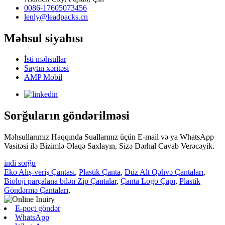
0086-17605073456
lenly@leadpacks.cn
Məhsul siyahısı
İsti məhsullar
Saytın xəritəsi
AMP Mobil
Sorğuların göndərilməsi
Məhsullarımız Haqqında Suallarınız üçün E-mail və ya WhatsApp
Vasitəsi ilə Bizimlə Əlaqə Saxlayın, Sizə Dərhal Cavab Verəcəyik.
indi sorğu
Eko Alış-veriş Çantası
,
Plastik Çanta
,
Düz Alt Qəhvə Çantaları
,
Bioloji parçalana bilən Zip Çantalar
,
Çanta Logo Çapı
,
Plastik
Göndərmə Çantaları
,
E-poçt göndər
WhatsApp