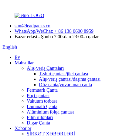
sun@leadpacks.cn
WhatsApp/WeChat: + 86 138 0600 8959
Bazar ertəsi - Şənbə 7:00-dan 23:00-a qədər
English
Ev
Məhsullar
Alış-veriş Çantaları
T-shirt çantası/jilet çantası
Alış-veriş çantası/daşıma çantası
Düz çanta/yuvarlanan çanta
Fermuarlı Çanta
Poçt çantası
Vakuum torbası
Laminatlı Çanta
Alüminium folqa çantası
Film rulonları
Digər Çanta
Xəbərlər
ŞİRKƏT XƏBƏRLƏRİ