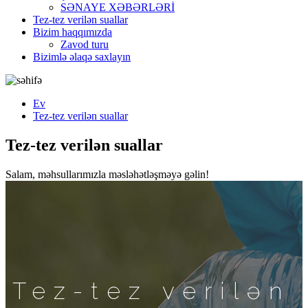
SƏNAYE XƏBƏRLƏRİ
Tez-tez verilən suallar
Bizim haqqımızda
Zavod turu
Bizimlə əlaqə saxlayın
Ev
Tez-tez verilən suallar
Tez-tez verilən suallar
Salam, məhsullarımızla məsləhətləşməyə gəlin!
Tez-tez verilən