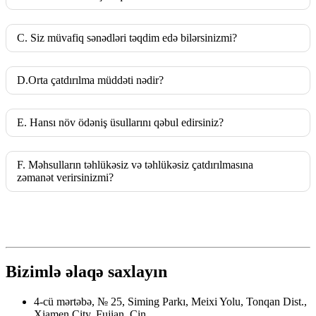
C. Siz müvafiq sənədləri təqdim edə bilərsinizmi?
D.Orta çatdırılma müddəti nədir?
E. Hansı növ ödəniş üsullarını qəbul edirsiniz?
F. Məhsulların təhlükəsiz və təhlükəsiz çatdırılmasına
zəmanət verirsinizmi?
Bizimlə əlaqə saxlayın
4-cü mərtəbə, № 25, Siming Parkı, Meixi Yolu, Tonqan Dist.,
Xiamen City, Fujian, Çin