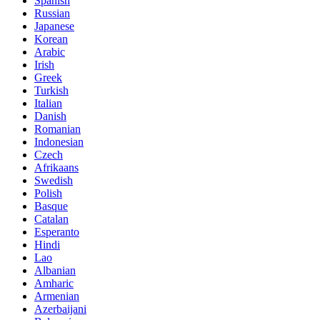
Spanish
Russian
Japanese
Korean
Arabic
Irish
Greek
Turkish
Italian
Danish
Romanian
Indonesian
Czech
Afrikaans
Swedish
Polish
Basque
Catalan
Esperanto
Hindi
Lao
Albanian
Amharic
Armenian
Azerbaijani