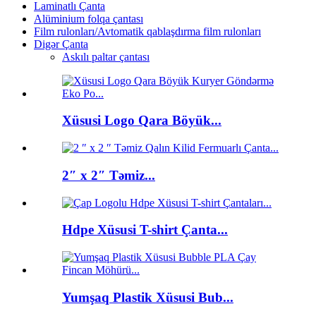
Laminatlı Çanta
Alüminium folqa çantası
Film rulonları/Avtomatik qablaşdırma film rulonları
Digər Çanta
Askılı paltar çantası
Xüsusi Logo Qara Böyük...
2″ x 2″ Təmiz...
Hdpe Xüsusi T-shirt Çanta...
Yumşaq Plastik Xüsusi Bub...