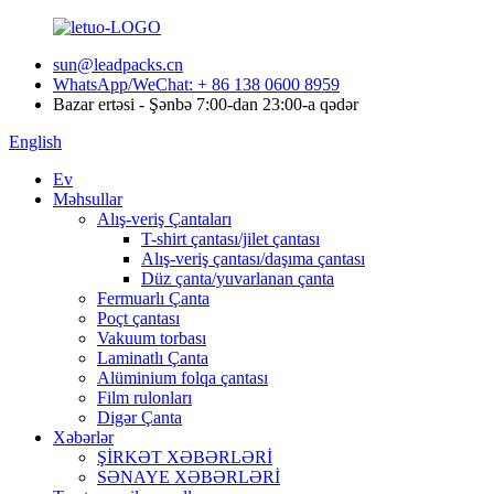
sun@leadpacks.cn
WhatsApp/WeChat: + 86 138 0600 8959
Bazar ertəsi - Şənbə 7:00-dan 23:00-a qədər
English
Ev
Məhsullar
Alış-veriş Çantaları
T-shirt çantası/jilet çantası
Alış-veriş çantası/daşıma çantası
Düz çanta/yuvarlanan çanta
Fermuarlı Çanta
Poçt çantası
Vakuum torbası
Laminatlı Çanta
Alüminium folqa çantası
Film rulonları
Digər Çanta
Xəbərlər
ŞİRKƏT XƏBƏRLƏRİ
SƏNAYE XƏBƏRLƏRİ