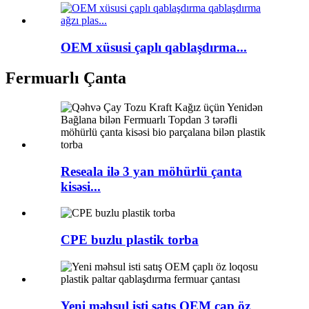
OEM xüsusi çaplı qablaşdırma...
Fermuarlı Çanta
Reseala ilə 3 yan möhürlü çanta
kisəsi...
CPE buzlu plastik torba
Yeni məhsul isti satış OEM çap öz