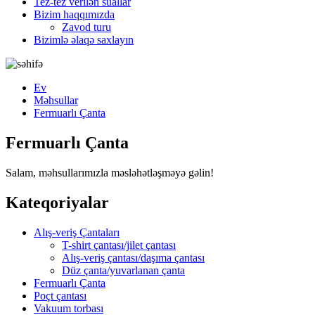
Tez-tez verilən suallar
Bizim haqqımızda
Zavod turu
Bizimlə əlaqə saxlayın
Ev
Məhsullar
Fermuarlı Çanta
Fermuarlı Çanta
Salam, məhsullarımızla məsləhətləşməyə gəlin!
Kateqoriyalar
Alış-veriş Çantaları
T-shirt çantası/jilet çantası
Alış-veriş çantası/daşıma çantası
Düz çanta/yuvarlanan çanta
Fermuarlı Çanta
Poçt çantası
Vakuum torbası