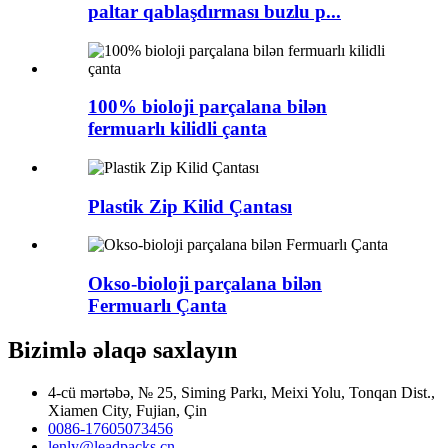
paltar qablaşdırması buzlu p...
100% bioloji parçalana bilən
fermuarlı kilidli çanta
Plastik Zip Kilid Çantası
Okso-bioloji parçalana bilən
Fermuarlı Çanta
Bizimlə əlaqə saxlayın
4-cü mərtəbə, № 25, Siming Parkı, Meixi Yolu, Tonqan Dist.,
Xiamen City, Fujian, Çin
0086-17605073456
lenly@leadpacks.cn