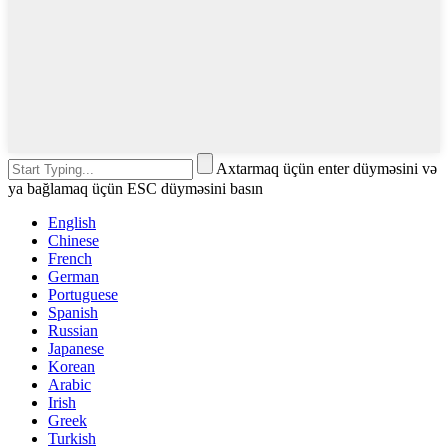
Axtarmaq üçün enter düyməsini və
ya bağlamaq üçün ESC düyməsini basın
English
Chinese
French
German
Portuguese
Spanish
Russian
Japanese
Korean
Arabic
Irish
Greek
Turkish