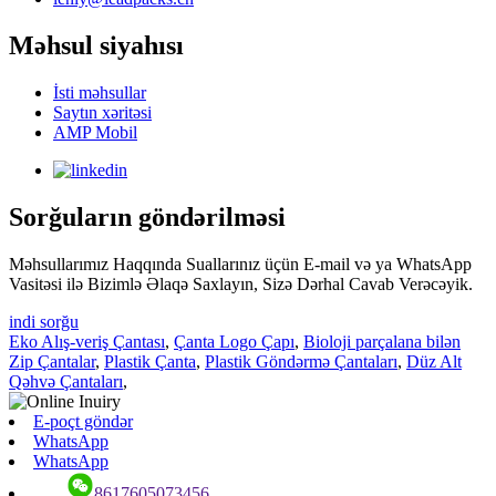
Məhsul siyahısı
İsti məhsullar
Saytın xəritəsi
AMP Mobil
Sorğuların göndərilməsi
Məhsullarımız Haqqında Suallarınız üçün E-mail və ya WhatsApp
Vasitəsi ilə Bizimlə Əlaqə Saxlayın, Sizə Dərhal Cavab Verəcəyik.
indi sorğu
Eko Alış-veriş Çantası
,
Çanta Logo Çapı
,
Bioloji parçalana bilən
Zip Çantalar
,
Plastik Çanta
,
Plastik Göndərmə Çantaları
,
Düz Alt
Qəhvə Çantaları
,
E-poçt göndər
WhatsApp
WhatsApp
8617605073456